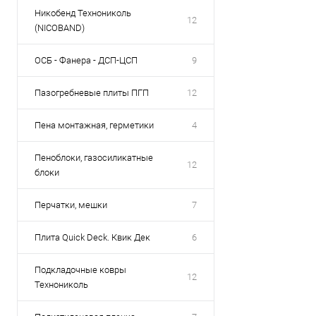
Никобенд Технониколь
12
(NICOBAND)
ОСБ - Фанера - ДСП-ЦСП
9
Пазогребневые плиты ПГП
12
Пена монтажная, герметики
4
Пеноблоки, газосиликатные
12
блоки
Перчатки, мешки
7
Плита Quick Deck. Квик Дек
6
Подкладочные ковры
12
Технониколь