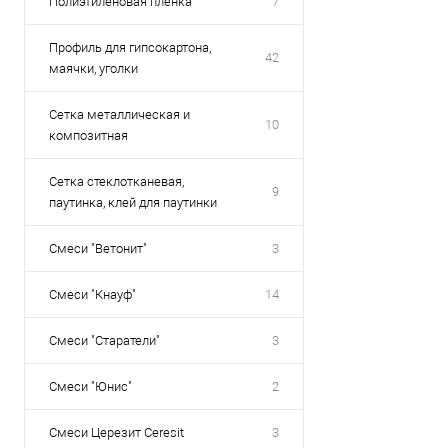
Полиэтиленовая пленка
7
Профиль для гипсокартона,
42
маячки, уголки
Сетка металлическая и
10
композитная
Сетка стеклотканевая,
9
паутинка, клей для паутинки
Смеси "Ветонит"
3
Смеси "Кнауф"
14
Смеси "Старатели"
3
Смеси "Юнис"
2
Смеси Церезит Ceresit
3