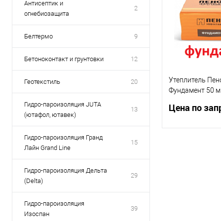
Антисептик и
2
огнебиозащита
Белтермо
9
Бетоноконтакт и грунтовки
12
Утеплитель Пен
Геотекстиль
20
Фундамент 50 мм
Пеноплекс Фунд
Гидро-пароизоляция JUTA
Цена по зап
13
1185*585*50 мм
(ютафол, ютавек)
4,85м2
Гидро-пароизоляция Гранд
15
Запр
Лайн Grand Line
Гидро-пароизоляция Дельта
29
(Delta)
Гидро-пароизоляция
39
Изоспан