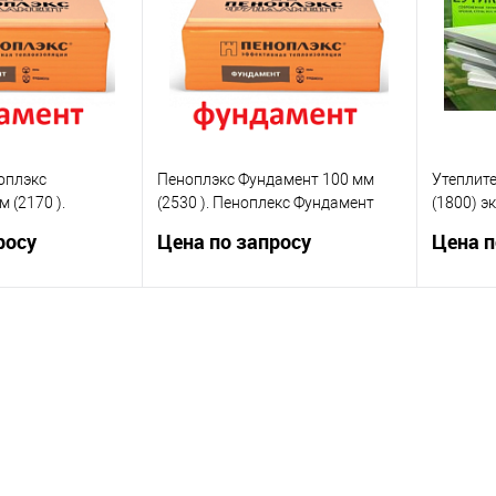
оплэкс
Пеноплэкс Фундамент 100 мм
Утеплите
 (2170 ).
(2530 ). Пеноплекс Фундамент
(1800) 
амент 50 мм.
100 мм. 1185*585*100 мм в
пенополи
росу
Цена по запросу
Цена п
 в упаковке
упаковке 2,77м2
фундаме
осить цену
Запросить цену