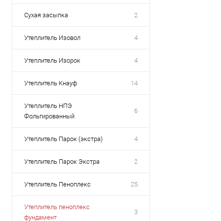
Сухая засыпка
2
Утеплитель Изовол
4
Утеплитель Изорок
4
Утеплитель Кнауф
14
Утеплитель НПЭ
6
Фольгированный
Утеплитель Парок (экстра)
4
Утеплитель Парок Экстра
2
Утеплитель Пеноплекс
25
Утеплитель пеноплекс
3
фундамент