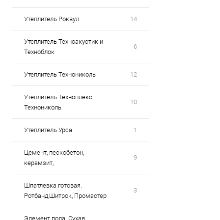
Утеплитель Роквул
14
Утеплитель Техноакустик и
6
Техноблок
Утеплитель Технониколь
12
Утеплитель Техноплекс
10
Технониколь
Утеплитель Урса
1
Цемент, пескобетон,
9
керамзит,
Шпатлевка готовая.
3
Ротбанд,Шитрок, Промастер
Элемент пола. Сухая