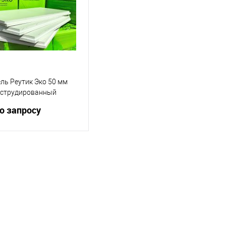
ль Реутик Эко 50 мм
экструдированный
стирол ( пеноплекс
о запросу
нт)
Запросить цену