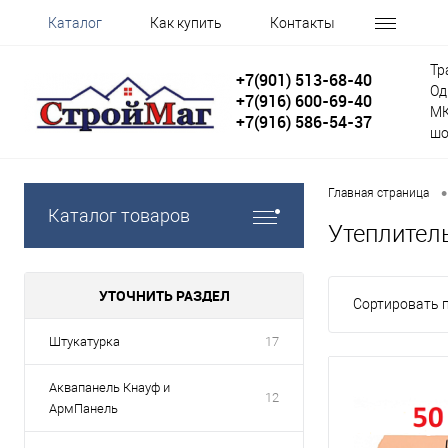
Каталог
Как купить
Контакты
Тр
+7(901) 513-68-40
Од
+7(916) 600-69-40
МК
+7(916) 586-54-37
шо
•
Главная страница
Каталог товаров
Утеплител
УТОЧНИТЬ РАЗДЕЛ
Сортировать п
Штукатурка
17
Аквапанель Кнауф и
12
АрмПанель