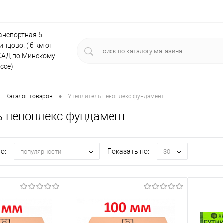
анспортная 5.
инцово. ( 6 км от
АД по Минскому
ссе)
•
Каталог товаров
Утеплитель пеноплекс фундамент
ь пеноплекс фундамент
о:
Показать по:
популярности
30