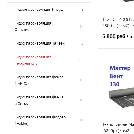
Гидро-пароизоляция Кнауф
3
ТЕХНОНИКОЛЬ А
Гидро-пароизоляция
6800р) (75м2) 
17
Ондутис
для кровли и сте
6 800 руб
/ ш
Гидро-пароизоляция Тайвек
8
Гидро-пароизоляция
26
В 
Технониколь
Гидро-пароизоляция Факро
10
(FAKRO)
Гидро-пароизоляция Финка
12
и Ситко
Гидро-пароизоляция Фолдер
11
( Folder)
Технониколь Ма
(6200р) (75м2) 