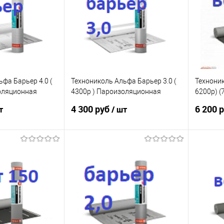
фа Барьер 4.0 (
Технониколь Альфа Барьер 3.0 (
Техноник
оляционная
4300р ) Пароизоляционная
6200р) (
рованная 75м2
пленка армированная 75м2
для кров
4 300 руб
6 200 
т
/ шт
ля кровли и стен
пароизоляция для кровли и стен
(под заказ)
корзину
В корзину