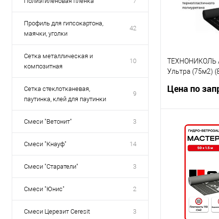
Полиэтиленовая пленка
7
Профиль для гипсокартона,
42
маячки, уголки
Сетка металлическая и
10
ТЕХНОНИКОЛЬ А
композитная
Ультра (75м2) 
гидроветрозащ
Цена по зап
Сетка стеклотканевая,
диффузионная (
9
паутинка, клей для паутинки
Смеси "Ветонит"
3
Запр
Смеси "Кнауф"
14
Смеси "Старатели"
3
Смеси "Юнис"
2
Смеси Церезит Ceresit
3