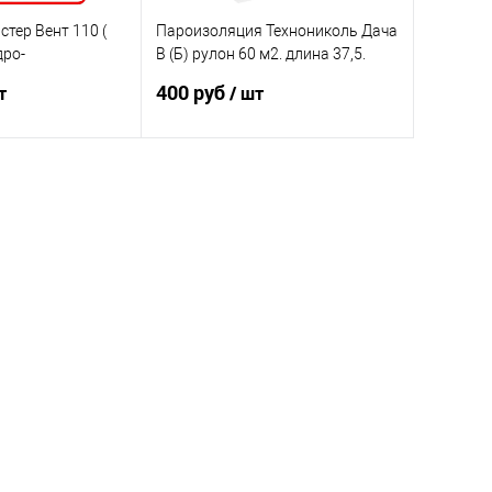
тер Вент 110 (
Пароизоляция Технониколь Дача
дро-
В (Б) рулон 60 м2. длина 37,5.
 диффузионная
ширина 1,6. пленка
400 руб
т
/ шт
пароизоляционная
корзину
В корзину