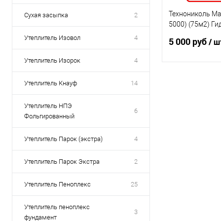
Технониколь Мас
Сухая засыпка
2
5000) (75м2) Ги
ветрозащитная
Утеплитель Изовол
4
5 000 руб
/ ш
мембрана
Утеплитель Изорок
4
В 
Утеплитель Кнауф
14
Утеплитель НПЭ
6
Фольгированный
Утеплитель Парок (экстра)
4
Утеплитель Парок Экстра
2
Утеплитель Пеноплекс
25
Утеплитель пеноплекс
3
фундамент