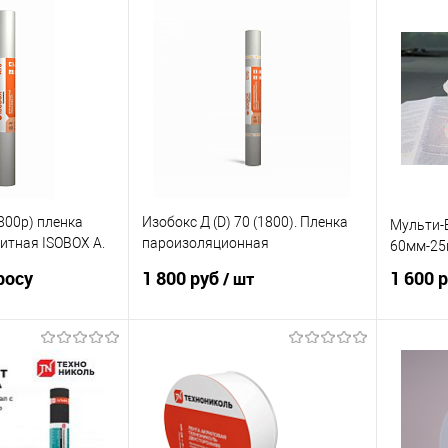
осить цену
В корзину
1800р) пленка
Изобокс Д (D) 70 (1800). Пленка
Мульти-
итная ISOBOX А.
пароизоляционная
60мм-25
м. (70м2)
универсальная Isobox D. Рулон
росу
1 800 руб
1 600 
/ шт
70 м2
осить цену
В корзину