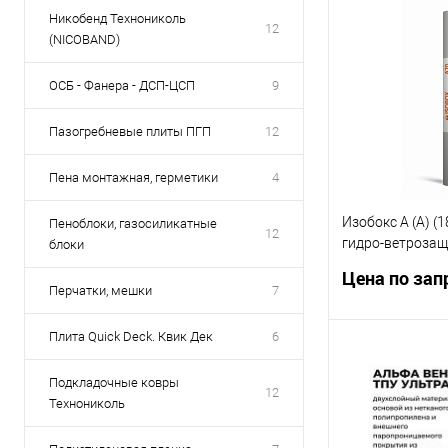
Запр
Никобенд Технониколь
12
(NICOBAND)
ОСБ - Фанера - ДСП-ЦСП
9
Пазогребневые плиты ПГП
12
Пена монтажная, герметики
4
Изобокс А (A) (
Пеноблоки, газосиликатные
12
гидро-ветрозащ
блоки
рулон 1,6*43,75 
Цена по зап
ветрозащита
Перчатки, мешки
7
Плита Quick Deck. Квик Дек
6
Запр
Подкладочные ковры
12
Технониколь