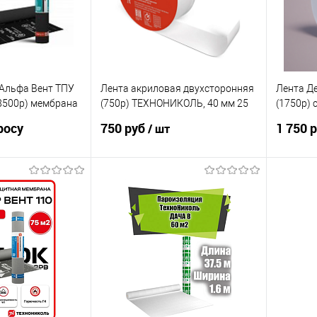
льфа Вент ТПУ
Лента акриловая двухсторонняя
Лента Де
(8500р) мембрана
(750р) ТЕХНОНИКОЛЬ, 40 мм 25
(1750р) 
итная
м
скотч DE
росу
750 руб
1 750 
/ шт
под заказ)
(40 м ру
произво
осить цену
В корзину