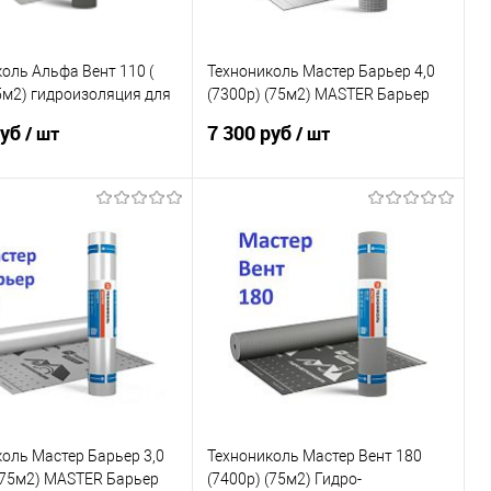
оль Альфа Вент 110 (
Технониколь Мастер Барьер 4,0
5м2) гидроизоляция для
(7300р) (75м2) MASTER Барьер
 стен купить Гидро-
4,0 пароизоляция с фольгой
руб
7 300 руб
/ шт
/ шт
щитая диффузионная
пароизоляционная пленка
 (под заказ)
В корзину
В корзину
оль Мастер Барьер 3,0
Технониколь Мастер Вент 180
(75м2) MASTER Барьер
(7400р) (75м2) Гидро-