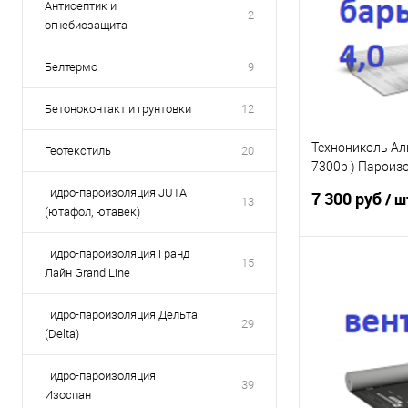
Антисептик и
2
огнебиозащита
Белтермо
9
Бетоноконтакт и грунтовки
12
Технониколь Аль
Геотекстиль
20
7300р ) Пароиз
пленка фольги
Гидро-пароизоляция JUTA
7 300 руб
/ ш
13
пароизоляция д
(ютафол, ютавек)
(под заказ)
Гидро-пароизоляция Гранд
15
Лайн Grand Line
В 
Гидро-пароизоляция Дельта
29
(Delta)
Гидро-пароизоляция
39
Изоспан