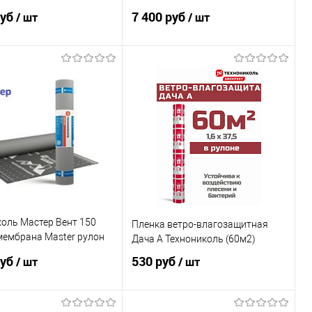
изоляция. пленка
ветрозащитная диффузионная
руб
7 400 руб
/ шт
/ шт
ляционная
мембрана
В корзину
В корзину
оль Мастер Вент 150
Пленка ветро-влагозащитная
мембрана Master рулон
Дача А Технониколь (60м2)
руб
530 руб
/ шт
/ шт