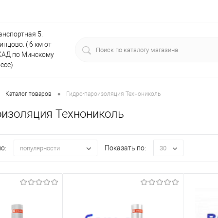
анспортная 5.
инцово. ( 6 км от
АД по Минскому
ссе)
•
Каталог товаров
Гидро-пароизоляция Технониколь
оизоляция Технониколь
о:
Показать по:
популярности
30