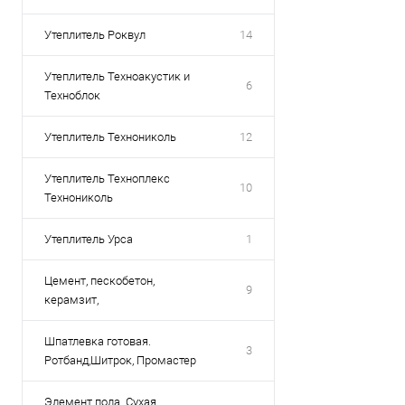
Утеплитель Роквул
14
Утеплитель Техноакустик и
6
Техноблок
Утеплитель Технониколь
12
Утеплитель Техноплекс
10
Технониколь
Утеплитель Урса
1
Цемент, пескобетон,
9
керамзит,
Шпатлевка готовая.
3
Ротбанд,Шитрок, Промастер
Элемент пола. Сухая