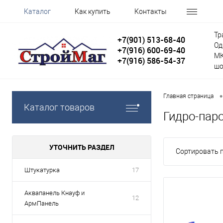
Каталог
Как купить
Контакты
Тр
+7(901) 513-68-40
Од
+7(916) 600-69-40
МК
+7(916) 586-54-37
шо
•
Главная страница
Каталог товаров
Гидро-пар
УТОЧНИТЬ РАЗДЕЛ
Сортировать п
Штукатурка
17
Аквапанель Кнауф и
12
АрмПанель