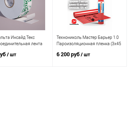
льта Инсайд Текс
Технониколь Мастер Барьер 1.0
соединительная лента
Пароизоляционная пленка (3x45
LTA -INSIDE TEXX 60 мм
м, 135 м2) пароизоляция (6200р)
руб
6 200 руб
/ шт
/ шт
лон) (аналог инсайдбанд)
дство Россия
В корзину
В корзину