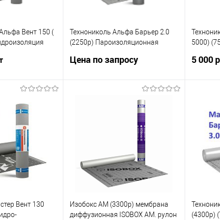
льфа Вент 150 (
Технониколь Альфа Барьер 2.0
Техноник
гидроизоляция
(2250р) Пароизоляционная
5000) (7
н (под заказ)
пленка 75м2 пароизоляция для
кровли и
Цена по запросу
5 000 
т
кровли и стен (под заказ)
ветроза
мембрана
Запросить цену
корзину
стер Вент 130
Изобокс АМ (3300р) мембрана
Техноник
гидро-
диффузионная ISOBOX AM. рулон
(4300р) 