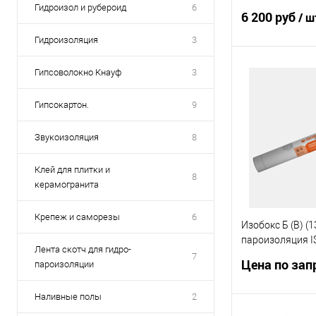
ветрозащитная
Гидроизол и рубероид
6
6 200 руб
/ ш
мембрана
Гидроизоляция
3
Гипсоволокно Кнауф
3
В 
Гипсокартон.
9
Звукоизоляция
8
Клей для плитки и
8
керамогранита
Крепеж и саморезы
6
Изобокс Б (В) (
пароизоляция I
Лента скотч для гидро-
1,6*43,75м. (70 
7
Цена по зап
пароизоляции
пароизоляцион
Наливные полы
2