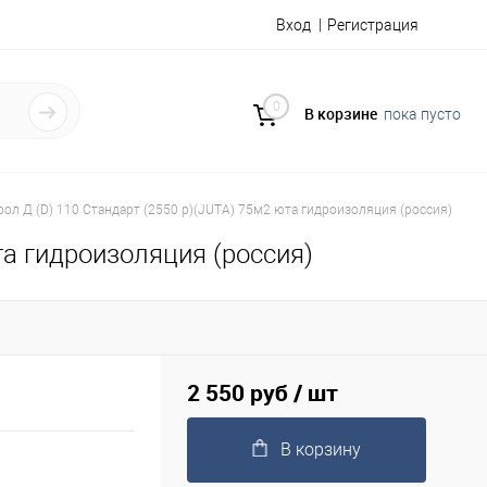
Вход
Регистрация
0
В корзине
пока пусто
ол Д (D) 110 Стандарт (2550 р)(JUTA) 75м2 юта гидроизоляция (россия)
та гидроизоляция (россия)
2 550 руб
/ шт
В корзину