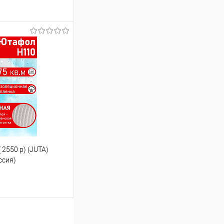
ину
 2550 р) (JUTA)
ссия)
ину