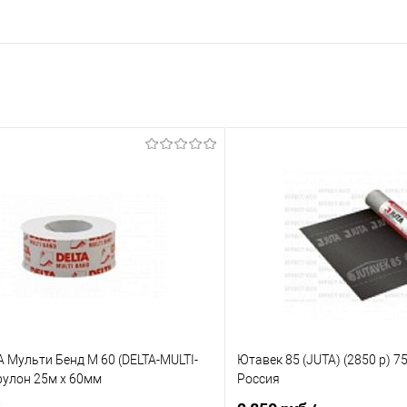
 Мульти Бенд М 60 (DELTA-MULTI-
Ютавек 85 (JUTA) (2850 р) 7
рулон 25м х 60мм
Россия