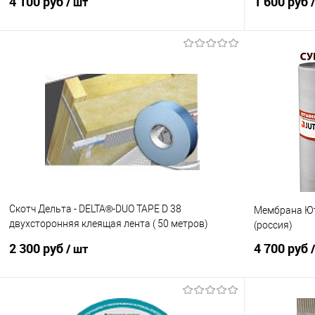
4 100 руб
1 600 руб
/ шт
В корзину
Скотч Дельта - DELTA®-DUO TAPE D 38
Мембрана Юта
двухсторонняя клеящая лента ( 50 метров)
(россия)
ширина 38 мм
2 300 руб
4 700 руб
/ шт
В корзину