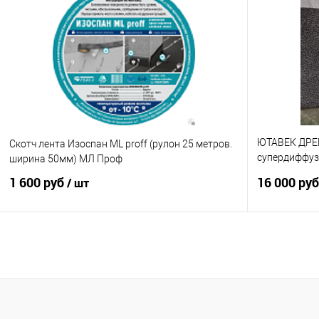
ЮТАВЕК ДРЕ
Скотч лента Изоспан ML proff (рулон 25 метров.
супердиффуз
ширина 50мм) МЛ Проф
(рулон 37.5м
1 600 руб
16 000 ру
/ шт
В корзину