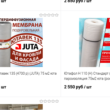
2 850 руб
/ шт
/ шт
В корзину
В корз
век 135 (4700 р) (JUTA) 75 м2 юта
Ютафол Н 110 (H) Стандарт (
пароизоляция 75м2 юта (ро
2 550 руб
/ шт
/ шт
В корзину
В корз