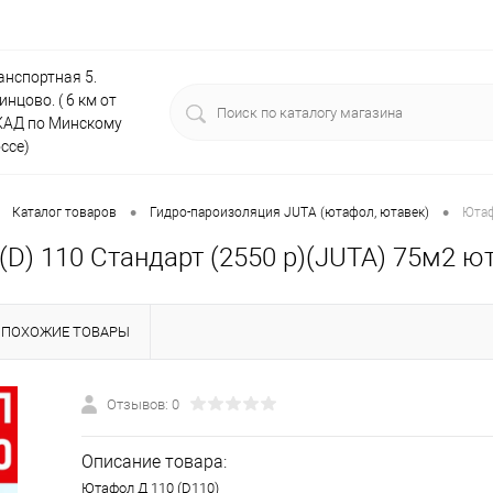
анспортная 5.
инцово. ( 6 км от
АД по Минскому
ссе)
•
•
Каталог товаров
Гидро-пароизоляция JUTA (ютафол, ютавек)
Ютаф
D) 110 Стандарт (2550 р)(JUTA) 75м2 ю
ПОХОЖИЕ ТОВАРЫ
Отзывов: 0
Описание товара:
Ютафол Д 110 (D110)